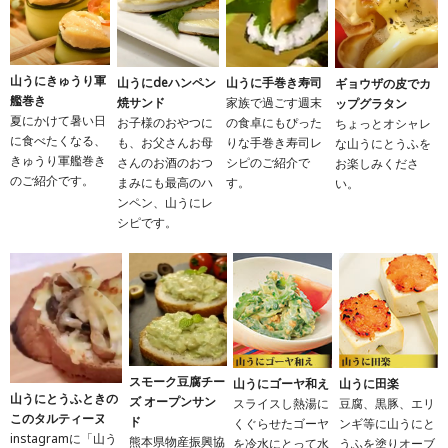
山うにきゅうり軍
山うにdeハンペン
山うに手巻き寿司
ギョウザの皮でカ
艦巻き
焼サンド
家族で過ごす週末
ップグラタン
夏にかけて暑い日
お子様のおやつに
の食卓にもぴった
ちょっとオシャレ
に食べたくなる、
も、お父さんお母
りな手巻き寿司レ
な山うにとうふを
きゅうり軍艦巻き
さんのお酒のおつ
シピのご紹介で
お楽しみくださ
のご紹介です。
まみにも最高のハ
す。
い。
ンペン、山うにレ
シピです。
スモーク豆腐チー
山うにゴーヤ和え
山うに田楽
山うにとうふときの
ズ オープンサン
スライスし熱湯に
豆腐、黒豚、エリ
このタルティーヌ
ド
くぐらせたゴーヤ
ンギ等に山うにと
instagramに「山う
熊本県物産振興協
を冷水にとって水
うふを塗りオーブ