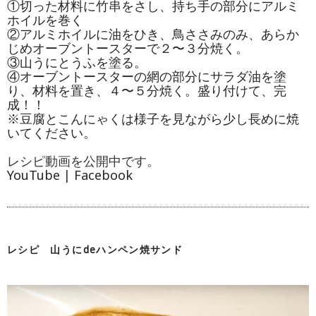
①切った材料に竹串をさし、持ち手の部分にアルミ
ホイルを巻く
②アルミホイルに油をひき、鳥ささみのみ、あらか
じめオーブントースターで２〜３分焼く。
③山うにとうふを塗る。
④オーブントースターの網の部分にサラダ油を塗
り、材料を置き、４〜５分焼く。盛り付けて、完
成！！
※豆腐とこんにゃくは様子を見ながら少し長めに焼
いてください。
レシピ動画を公開中です。
YouTube
|
Facebook
レシピ 山うにdeハンペン焼サンド