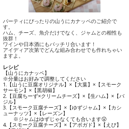
パーティにぴったりの山うにカナッペのご紹介で
す。
ハム、チーズ、魚介だけでなく、ジャムとの相性も
抜群！
ワインや日本酒にもバッチリ合います！
アイディア次第でどんな組み合わせでも作れちゃい
ますよ。
レシピ
【山うにカナッペ】
※分量はお好みで調整してください
1.【山うに豆腐オリジナル】×【大葉】×【スモーク
サーモン】×【黒胡椒】
2.【豆腐ちーず×クリームチーズ】×【生ハム】×【バ
ジル】
3.【スモーク豆腐チーズ】×【ゆずジャム】×【カシ
ューナッツ】×【レーズン】
※ジャムはゆずじゃなくても合います😲
4.【スモーク豆腐チーズ】×【アボガド】×【えび】