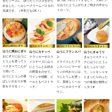
せたソースに、ゆでたてパスタをから
な山うにとうふがたまご焼きの中から
めました。ヘルシークリームパスタの
トロ～リ。
完成です。（牛乳でもOK！）
山うに焼おにぎり
山うにカナッペ
山うにフランスパ
山うにきゅうり
おにぎりに山うに
クラッカーやスラ
ン
きゅうりスティッ
とうふを塗ってト
イスチーズに山う
スライスしたフラ
クに山うにとうふ
ースターでこんが
にとうふとお好み
ンスパンにマーガ
をたっぷりつけ
り焼いて。
の野菜をのせて。
リンの代わりに山
て。シャキシャキ
山うにとうふの香
ワインや焼酎、ビ
うにとうふを塗っ
とまったりのふた
ばしいかおりが食
ールともベストマ
て。美味しくヘル
つの食感が相性ピ
欲をそそるぅ～。
ッチ。
シーにカロリーダ
ッタリ♥
ウン。