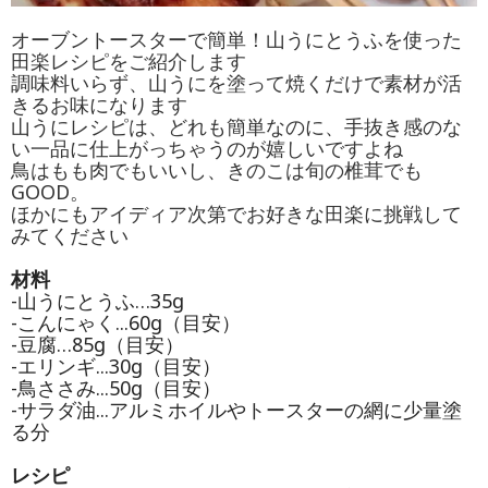
オーブントースターで簡単！山うにとうふを使った
田楽レシピをご紹介します
調味料いらず、山うにを塗って焼くだけで素材が活
きるお味になります
山うにレシピは、どれも簡単なのに、手抜き感のな
い一品に仕上がっちゃうのが嬉しいですよね
鳥はもも肉でもいいし、きのこは旬の椎茸でも
GOOD。
ほかにもアイディア次第でお好きな田楽に挑戦して
みてください
材料
-山うにとうふ…35g
-こんにゃく...60g（目安）
-豆腐…85g（目安）
-エリンギ...30g（目安）
-鳥ささみ...50g（目安）
-サラダ油...アルミホイルやトースターの網に少量塗
る分
レシピ