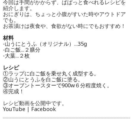
今回は手間がかからず、ぱぱっと食べれるレシピを
紹介します。
おにぎりは、ちょっと小腹がすいた時やアウトドア
でも。
お茶漬けは夜食や、食欲がない時にでもおすすめ！
材料
-山うにとうふ（オリジナル）...35g
-白ご飯...２膳分
-大葉...２枚
レシピ
①ラップに白ご飯を乗せ丸く成型する。
②山うにとうふを白ご飯に塗る。
③オーブントースターで900w６分程度焼く。
④完成！
レシピ動画を公開中です。
YouTube
|
Facebook