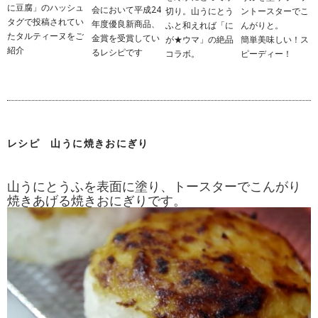
に豆腐」のハッシュ
会において平成24
切り。山うにとう
ントースターでこ
タグで投稿されてい
年度優良新商品、
ふと和えれば「に
んがりと。
たタルティーヌをご
金賞を受賞してい
が★ウマ」の絶品
簡単美味しい！ス
紹介
るレシピです
コラボ。
ピーディー！
レシピ 山うに焼きおにぎり
山うにとうふを表面に塗り、トースターでこんがり
焼きあげる焼きおにぎりです。