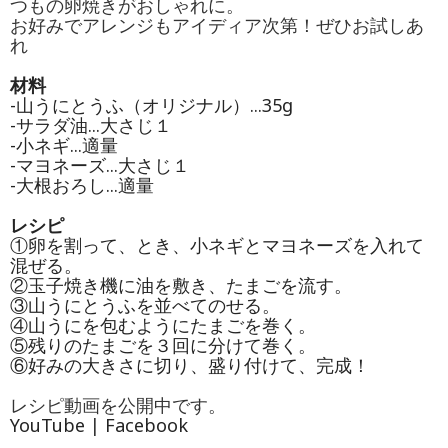
つもの卵焼きがおしゃれに。
お好みでアレンジもアイディア次第！ぜひお試しあ
れ
材料
-山うにとうふ（オリジナル）...35g
-サラダ油...大さじ１
-小ネギ...適量
-マヨネーズ...大さじ１
-大根おろし...適量
レシピ
①卵を割って、とき、小ネギとマヨネーズを入れて
混ぜる。
②玉子焼き機に油を敷き、たまごを流す。
③山うにとうふを並べてのせる。
④山うにを包むようにたまごを巻く。
⑤残りのたまごを３回に分けて巻く。
⑥好みの大きさに切り、盛り付けて、完成！
レシピ動画を公開中です。
YouTube
|
Facebook