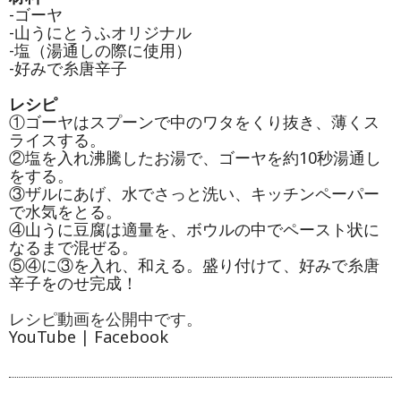
-ゴーヤ
-山うにとうふオリジナル
-塩（湯通しの際に使用）
-好みで糸唐辛子
レシピ
①ゴーヤはスプーンで中のワタをくり抜き、薄くス
ライスする。
②塩を入れ沸騰したお湯で、ゴーヤを約10秒湯通し
をする。
③ザルにあげ、水でさっと洗い、キッチンペーパー
で水気をとる。
④山うに豆腐は適量を、ボウルの中でペースト状に
なるまで混ぜる。
⑤④に③を入れ、和える。盛り付けて、好みで糸唐
辛子をのせ完成！
レシピ動画を公開中です。
YouTube
|
Facebook