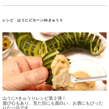
レシピ 山うにビヨーンdeきゅうり
山うに×きゅうりレシピ第２弾！
遊び心もあり、見た目にも面白い、お酒にもぴった
りな一品です