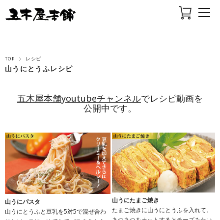
TOP
レシピ
山うにとうふレシピ
五木屋本舗youtubeチャンネル
でレシピ動画を
公開中です。
山うにたまご焼き
山うにパスタ
たまご焼きに山うにとうふを入れて。
山うにとうふと豆乳を5対5で混ぜ合わ
あつあつをカットするとチーズみたい