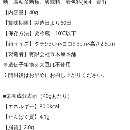
糖、増粘多糖類、酸味料、着色料(黄4、青1)
【内容量】40g
【賞味期限】製造日より60日
【保存方法】要冷蔵 10℃以下
【箱サイズ】タテ9.3cm×ヨコ9.3cm×高さ2.5cm
【製造者】有限会社五木屋本舗
※遺伝子組換え大豆は不使用
※開封後はお早めにお召し上がりください。
■栄養成分表示（40gあたり）
【エネルギー】80.0kcal
【たんぱく質】4.1g
【脂質】2.0g