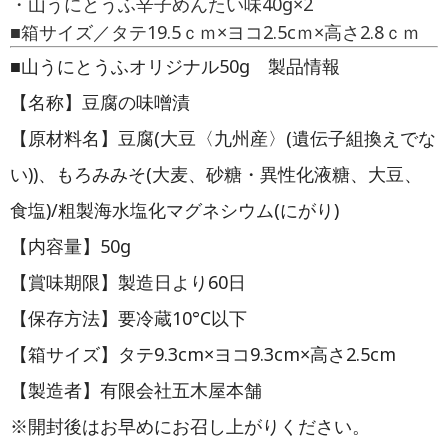
・山うにとうふ辛子めんたい味40g×2
■箱サイズ／タテ19.5ｃｍ×ヨコ2.5cｍ×高さ2.8ｃｍ
■山うにとうふオリジナル50g 製品情報
【名称】豆腐の味噌漬
【原材料名】豆腐(大豆〈九州産〉(遺伝子組換えでな
い))、もろみみそ(大麦、砂糖・異性化液糖、大豆、
食塩)/粗製海水塩化マグネシウム(にがり)
【内容量】50g
【賞味期限】製造日より60日
【保存方法】要冷蔵10°C以下
【箱サイズ】タテ9.3cm×ヨコ9.3cm×高さ2.5cm
【製造者】有限会社五木屋本舗
※開封後はお早めにお召し上がりください。