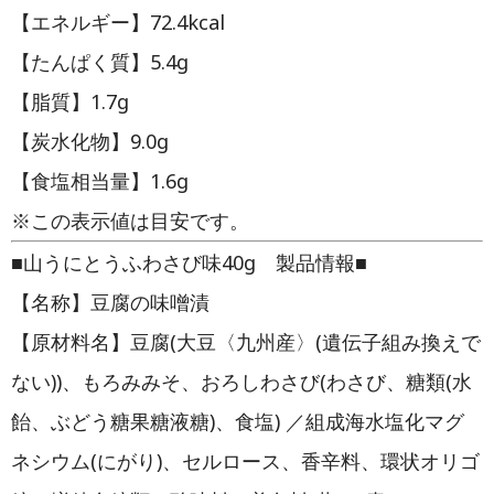
【エネルギー】72.4kcal
【たんぱく質】5.4g
【脂質】1.7g
【炭水化物】9.0g
【食塩相当量】1.6g
※この表示値は目安です。
■山うにとうふわさび味40g 製品情報■
【名称】豆腐の味噌漬
【原材料名】豆腐(大豆〈九州産〉(遺伝子組み換えで
ない))、もろみみそ、おろしわさび(わさび、糖類(水
飴、ぶどう糖果糖液糖)、食塩) ／組成海水塩化マグ
ネシウム(にがり)、セルロース、香辛料、環状オリゴ