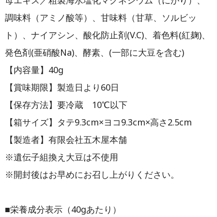
母エキス／粗製海水塩化マグネシウム（にがり）、
調味料（アミノ酸等）、甘味料（甘草、ソルビッ
ト）、ナイアシン、酸化防止剤(V.C)、着色料(紅麹)、
発色剤(亜硝酸Na)、酵素、(一部に大豆を含む)
【内容量】40g
【賞味期限】製造日より60日
【保存方法】要冷蔵 10℃以下
【箱サイズ】タテ9.3cm×ヨコ9.3cm×高さ2.5cm
【製造者】有限会社五木屋本舗
※遺伝子組換え大豆は不使用
※開封後はお早めにお召し上がりください。
■栄養成分表示（40gあたり）