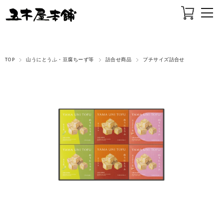
TOP
山うにとうふ・豆腐ちーず等
詰合せ商品
プチサイズ詰合せ